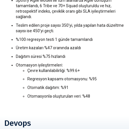
Spotify Agile Modeli ile tüm alanlarda Agile dönüşüm
tamamlandı, 6 Tribe ve 70+ Squad oluşturuldu ve hız,
retrospektif indeks, çeviklik oranı gibi SLA iyileştirmeleri
sağlandı.
Teslim edilen proje sayısı 350'yi, yılda yapılan hata düzeltme
sayısı ise 450'yi geçti.
%100 regresyon testi 1 günde tamamlandı
Üretim kazaları %47 oranında azaldı
Dağıtım süresi %75 hızlandı
Otomasyon iyileştirmeleri:
Çevre kullanılabilirliği: %99.6+
Regresyon kapsamı otomasyonu: %95
Otomatik dağıtım: %91
Otomasyonla oluşturulan veri: %48
Devops