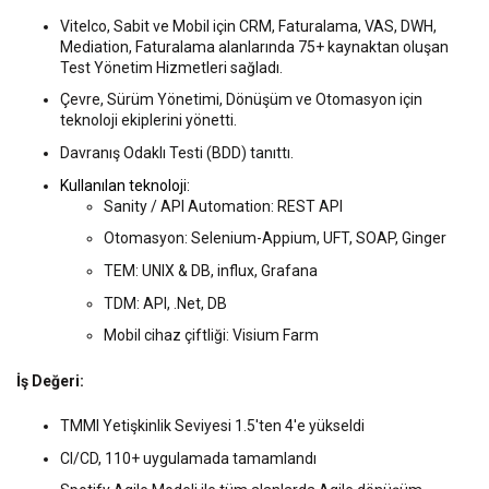
Vitelco, Sabit ve Mobil için CRM, Faturalama, VAS, DWH,
Mediation, Faturalama alanlarında 75+ kaynaktan oluşan
Test Yönetim Hizmetleri sağladı.
Çevre, Sürüm Yönetimi, Dönüşüm ve Otomasyon için
teknoloji ekiplerini yönetti.
Davranış Odaklı Testi (BDD) tanıttı.
Kullanılan teknoloji:
Sanity / API Automation: REST API
Otomasyon: Selenium-Appium, UFT, SOAP, Ginger
TEM: UNIX & DB, influx, Grafana
TDM: API, .Net, DB
Mobil cihaz çiftliği: Visium Farm
İş Değeri:
TMMI Yetişkinlik Seviyesi 1.5'ten 4'e yükseldi
CI/CD, 110+ uygulamada tamamlandı