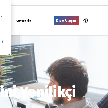
d
cs
Blog
Kaynaklar
Bize Ulaşın
r
ni Yenilikçi