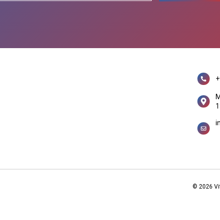
+
M
1
i
© 2026 Vit