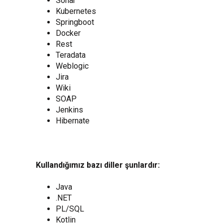
Sonar
Kubernetes
Springboot
Docker
Rest
Teradata
Weblogic
Jira
Wiki
SOAP
Jenkins
Hibernate
Kullandığımız bazı diller şunlardır:
Java
.NET
PL/SQL
Kotlin