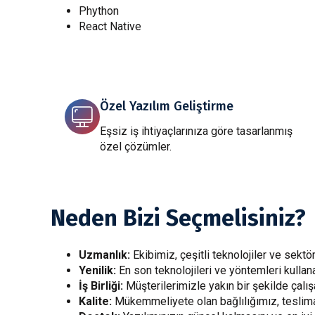
Phython
React Native
Özel Yazılım Geliştirme
Eşsiz iş ihtiyaçlarınıza göre tasarlanmış
özel çözümler.
Neden Bizi Seçmelisiniz?
Uzmanlık:
Ekibimiz, çeşitli teknolojiler ve sekt
Yenilik:
En son teknolojileri ve yöntemleri kulla
İş Birliği:
Müşterilerimizle yakın bir şekilde çalış
Kalite:
Mükemmeliyete olan bağlılığımız, teslimat