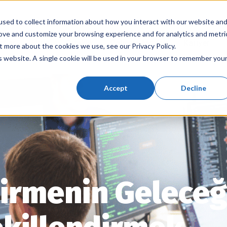
sed to collect information about how you interact with our website an
rove and customize your browsing experience and for analytics and metri
tler
Ürün
Ortaklık
Çalışma Modeli
Kariyer
t more about the cookies we use, see our Privacy Policy.
is website. A single cookie will be used in your browser to remember you
Accept
Decline
tirmenin Geleceği