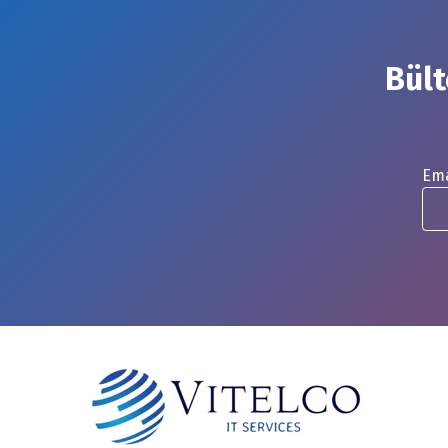
Bült
Ema