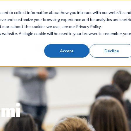
sed to collect information about how you interact with our website an
rove and customize your browsing experience and for analytics and metri
tler
Ürün
Ortaklık
Çalışma Modeli
Kariyer
t more about the cookies we use, see our Privacy Policy.
is website. A single cookie will be used in your browser to remember you
Accept
Decline
emi