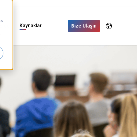
d
cs
Kaynaklar
Blog
Bize Ulaşın
r