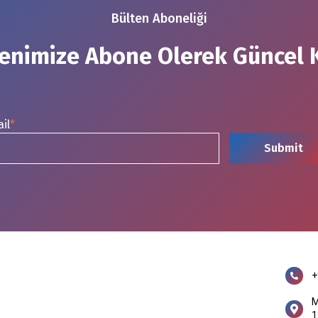
Bülten Aboneliği
enimize Abone Olerek Güncel 
il
*
+
M
1