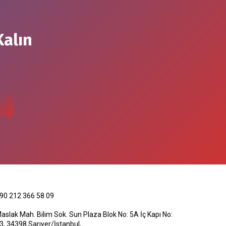
Kalın
90 212 366 58 09
aslak Mah. Bilim Sok. Sun Plaza Blok No: 5A İç Kapı No:
3, 34398 Sarıyer/İstanbul,