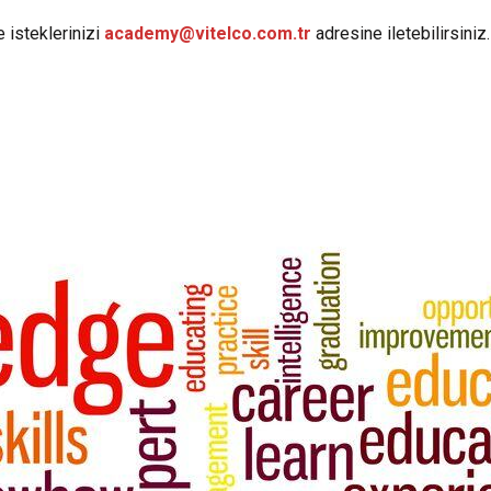
ve isteklerinizi
academy
@vitelco
.com
.tr
adresine iletebilirsiniz.